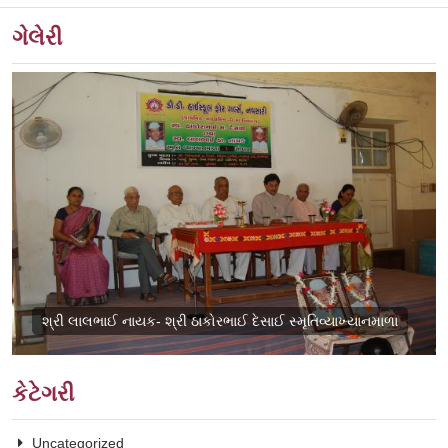
ગેલેરી
શ્રી લાલભાઈ નાયક- શ્રી ઠાકોરભાઈ દેસાઈ સ્મૃતિવ્યાખ્યાનમાળા
કેટેગરી
Uncategorized