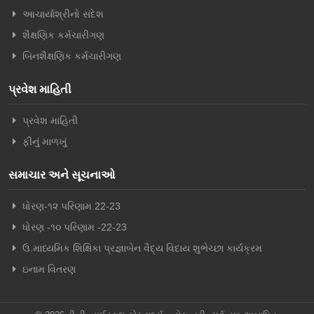
આચાર્યાશ્રીનો સંદેશ
શૈક્ષણિક કર્મચારીગણ
બિનશૈક્ષણિક કર્મચારીગણ
પ્રવેશ માહિતી
પ્રવેશ માહિતી
ફીનું માળખું
સમાચાર અને સૂચનાઓ
ધોરણ-૧૨ પરિણામ 22-23
ધોરણ -૧૦ પરિણામ -22-23
ઉ.માધ્યમિક શિક્ષિકા પ્રજ્ઞાબેન વૈદ્ય વિદાય શુભેચ્છા કાર્યક્રમ
ઇનામ વિતરણ