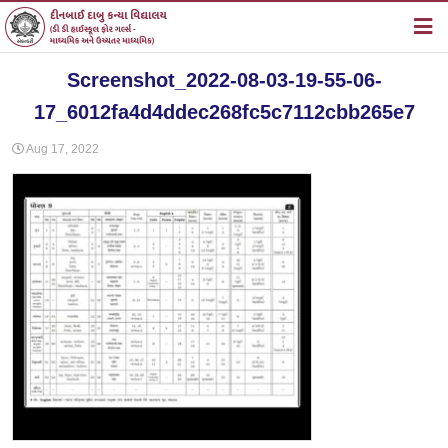
હોમ
Screenshot_2022-08-03-19-55-06-
સંસ્થા વિષે
17_6012fa4d4ddec268fc5c7112cbb265e7
શાળા વિષે
Aug 17, 2022
સમાચાર
સૂચનાઓ
ફોટો ગેલેરી
ડાઉનલોડ
સંપર્ક