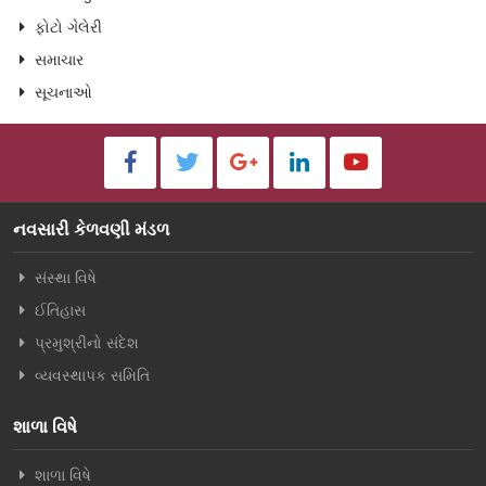
ફોટો ગેલેરી
સમાચાર
સૂચનાઓ
નવસારી કેળવણી મંડળ
સંસ્થા વિષે
ઈતિહાસ
પ્રમુશ્રીનો સંદેશ
વ્યવસ્થાપક સમિતિ
શાળા વિષે
શાળા વિષે